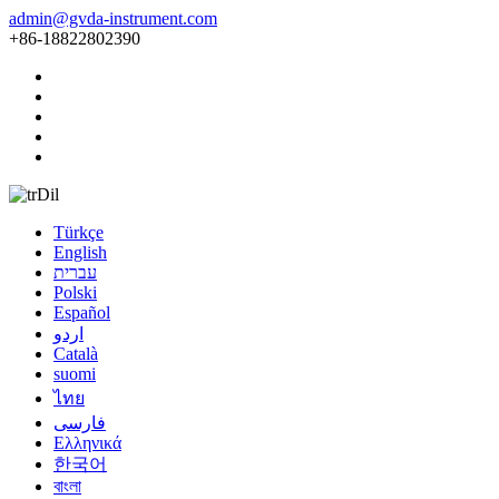
admin@gvda-instrument.com
+86-18822802390
Dil
Türkçe
English
עברית
Polski
Español
اردو
Català
suomi
ไทย
فارسی
Ελληνικά
한국어
বাংলা