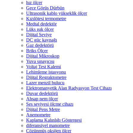
hız ölçer
Gece Görüş Dürbün
Ultrasonik kablo yükseklik ölçer
Kızılötesi termometre
Medtal dedektör
Lüks ışık ölçer
Dijital Seviye
DC güç kaynağı
Gaz dedektörü
Briks Ölçer
Dijital Mikroskop
Yuva sınayıcısı
Voltaj Test Kalemi
Lehimleme istasyonu
Dijital Regraktometre
Lazer menzil bulucu
Elektromanyetik Alan Radyasyon Test Cihazı
Duvar dedektörü
Ahşap nem ölçer
Ses seviyesi ölçme cihazı
Dijital Pens Metre
Anemometre
Kaplama Kalınlığı Göstergesi
diferansiyel manometre
Çözünmüş oksijen ölçer