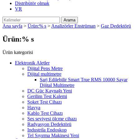
Distribütör olmak
VR
Ana sayfa
>
Ürün:% s
>
Analizörler Enstrüman
>
Gaz Dedektörü
Ürün:% s
Ürün kategorisi
Elektronik Aletler
Dijital Pens Metre
Dijital multimetre
Şarj Edilebilir Smart True RMS 10000 Sayar
Dijital Multimetre
DC Güç Kaynağı Yeni
Gerilim Test Kalemi
Soket Test Cihazı
Havya
Kablo Test Cihazı
Ses seviyesi ölçme cihazı
Radyasyon Dedektörü
Industrila Endoskop
Tel Sıyırma Makinesi Yeni