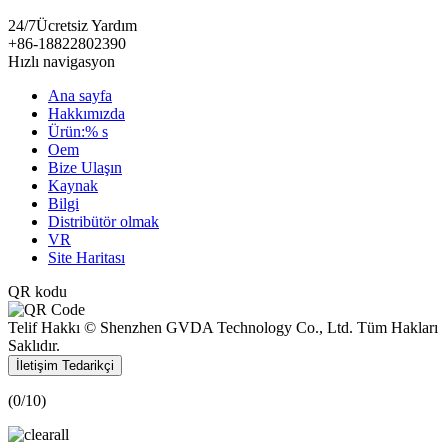
24/7
Ücretsiz Yardım
+86-18822802390
Hızlı navigasyon
Ana sayfa
Hakkımızda
Ürün:% s
Oem
Bize Ulaşın
Kaynak
Bilgi
Distribütör olmak
VR
Site Haritası
QR kodu
Telif Hakkı © Shenzhen GVDA Technology Co., Ltd. Tüm Hakları
Saklıdır.
İletişim Tedarikçi
(
0
/10)