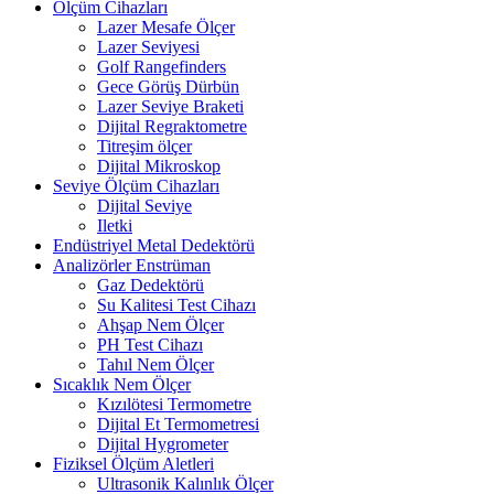
Ölçüm Cihazları
Lazer Mesafe Ölçer
Lazer Seviyesi
Golf Rangefinders
Gece Görüş Dürbün
Lazer Seviye Braketi
Dijital Regraktometre
Titreşim ölçer
Dijital Mikroskop
Seviye Ölçüm Cihazları
Dijital Seviye
Iletki
Endüstriyel Metal Dedektörü
Analizörler Enstrüman
Gaz Dedektörü
Su Kalitesi Test Cihazı
Ahşap Nem Ölçer
PH Test Cihazı
Tahıl Nem Ölçer
Sıcaklık Nem Ölçer
Kızılötesi Termometre
Dijital Et Termometresi
Dijital Hygrometer
Fiziksel Ölçüm Aletleri
Ultrasonik Kalınlık Ölçer